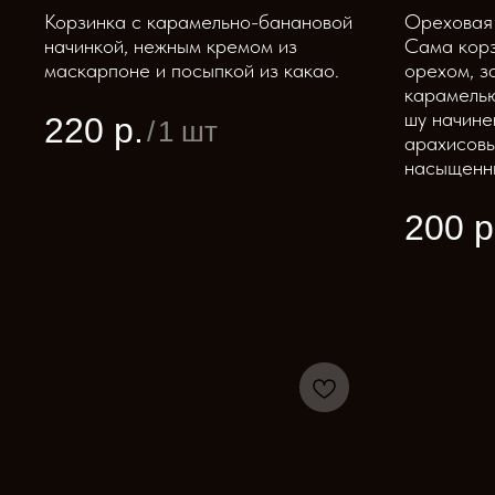
Корзинка с карамельно-банановой
Ореховая 
начинкой, нежным кремом из
Сама корз
маскарпоне и посыпкой из какао.
орехом, з
карамелью
шу начине
220
р.
/
1 шт
арахисовы
насыщенны
200
р