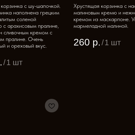
корзинка с шу-шапочкой.
Хрустящая корзинка с н
инка наполнена грецким
малиновым кремю и неж
алитым соленой
кремом из маскарпоне. 
 с арахисовым пралине,
мармеладной малиной.
н сливочным кремом с
м пралине. Очень
260
р.
/
1 шт
й и ореховый вкус.
.
/
1 шт