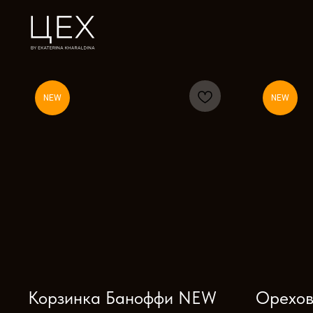
NEW
NEW
Корзинка Баноффи NEW
Орехов